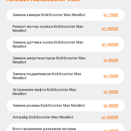
Замена камеры KickScooter Max NineBot
от 750₽
Ремонт мотор-колеса KickScooter Max
от 1400₽
NineBot
Замена датчика холла KickScooter Max
от 1400₽
NineBot
Замена амортизаторов KickScooter Max
от 800₽
NineBot
Замена подшипников KickScooter Max
от 700₽
NineBot
Устранения люфта KickScooter Max
от 900₽
NineBot
Замена резины KickScooter Max NineBot
от 900₽
Апгрейд KickScooter Max NineBot
от 2000₽
Восстановление разъемов питания