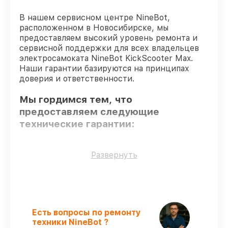
В нашем сервисном центре NineBot,
расположенном в Новосибирске, мы
предоставляем высокий уровень ремонта и
сервисной поддержки для всех владельцев
электросамоката NineBot KickScooter Max.
Наши гарантии базируются на принципах
доверия и ответственности.
Мы гордимся тем, что
предоставляем следующие
технические гарантии:
Только фирменные комплектующие
–
Развернуть
только подлинные комплектующие.
Квалифицированные специалисты
–
мастера проходят строгий отбор и
регулярное обучение.
Выполнение работ вовремя
–
Есть вопросы по ремонту
гарантируем завершение работ без
техники NineBot ?
задержек.