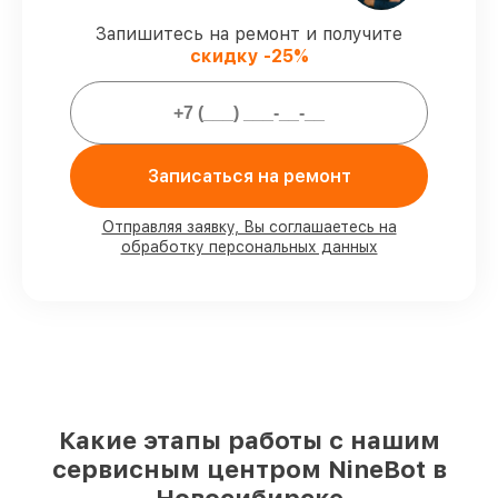
Сервис с гарантией
– все работы по
Запишитесь на ремонт и получите
сервису проводятся с официальной
скидку -25%
гарантией.
Мы гарантируем:
Записаться на ремонт
80%
работ с возможностью наблюдения
90%
комплектующих для
электросамокатов на складе или быстро
Отправляя заявку, Вы соглашаетесь на
обработку персональных данных
поставляются
Оригинальные запчасти и
качественные реплики на ваш выбор
–
под любые финансовые возможности
85%
работ в течение пары часов, при
условии, что сервис начался сразу
Какие этапы работы с нашим
сервисным центром NineBot в